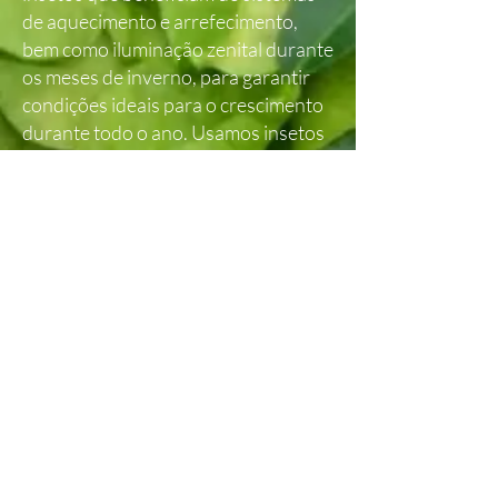
de aquecimento e arrefecimento,
bem como iluminação zenital durante
os meses de inverno, para garantir
condições ideais para o crescimento
durante todo o ano. Usamos insetos
auxiliares para proteger as árvores
de pragas indesejadas.
No caso das nossas folhas orgânicas
certificadas, as árvores são
plantadas diretamente no solo em
solo orgânico certificado. Cada
árvore é cuidada individualmente
para garantir a mais alta qualidade
foliar.
​Também temos árvores no exterior
em cultura sustentável com gestão