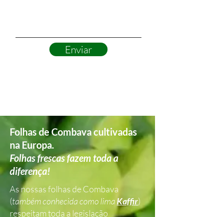
Enviar
Folhas de Combava cultivadas
na Europa.
Folhas frescas fazem toda a
diferença!
As nossas folhas de Combava
(
também conhecida como lima
Kaffir
)
respeitam toda a legislação