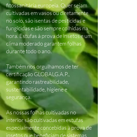
fitossanitária europeia. Quer sejam
cultivadas em vasos ou diretamente
no solo, são isentas de pesticidas e
fungicidas e são sempre colhidas na
hora. Estufas à prova de insetos e um
clima moderado garantem folhas
durante todo o ano.
Também nos orgulhamos de ter
certificação GLOBALG.A.P.,
garantindo rastreabilidade,
sustentabilidade, higiene e
segurança.
As nossas folhas cultivadas no
interior são cultivadas em estufas
especialmente concebidas à prova de
insetos que beneficiam de sistemas