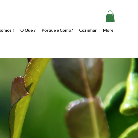
somos ?
O Quê ?
Porquê e Como?
Cozinhar
More