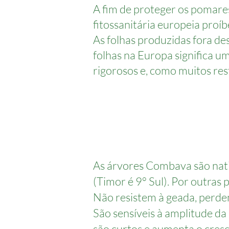
A fim de proteger os pomares
fitossanitária europeia proíbe
As folhas produzidas fora des
folhas na Europa significa um
rigorosos e, como muitos re
As árvores Combava são nati
(Timor é 9° Sul). Por outras
Não resistem à geada, perde
São sensíveis à amplitude da 
são curtos e aumenta o cresc