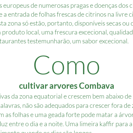
 europeus de numerosas pragas e doenças dos cit
 a entrada de folhas frescas de citrinos na livre 
ta zona só estão, portanto, disponíveis secas ou 
 produto local, uma frescura excecional, qualidad
staurantes testemunharão, um sabor excecional.
Como
cultivar arvores Combava
vas da zona equatorial e crescem bem abaixo de 
 palavras, não são adequados para crescer fora d
m as folhas e uma geada forte pode matar a árvor
luz entre o dia e a noite. Uma limeira kaffir para
imento quando os dias são longos.