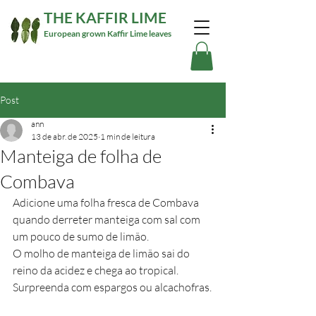
THE KAFFIR LIME
European grown Kaffir Lime leaves
Post
ann
13 de abr. de 2025
1 min de leitura
Manteiga de folha de
Combava
Adicione uma folha fresca de Combava 
quando derreter manteiga com sal com 
um pouco de sumo de limão.
O molho de manteiga de limão sai do 
reino da acidez e chega ao tropical.  
Surpreenda com espargos ou alcachofras.