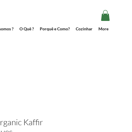
somos ?
O Quê ?
Porquê e Como?
Cozinhar
More
rganic Kaffir
aves